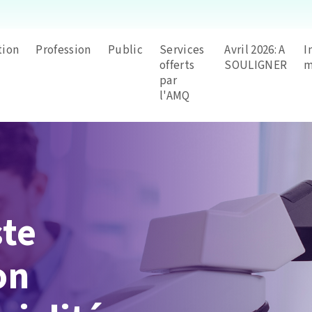
tion
Profession
Public
Services
Avril 2026: A
I
offerts
SOULIGNER
m
par
l'AMQ
ste
on