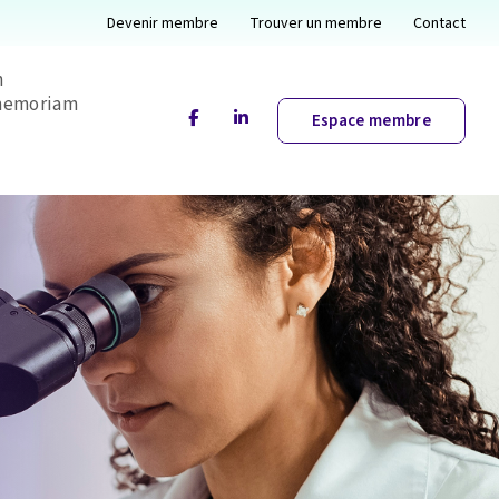
Devenir membre
Trouver un membre
Contact
n
emoriam
facebook
linkedin
Espace membre