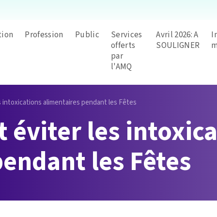
tion
Profession
Public
Services
Avril 2026: A
I
offerts
SOULIGNER
m
par
l'AMQ
s intoxications alimentaires pendant les Fêtes
éviter les intoxic
pendant les Fêtes