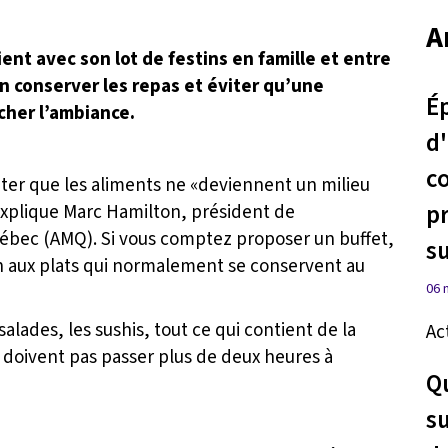
A
ent avec son lot de festins en famille et entre
en conserver les repas et éviter qu’une
É
cher l’ambiance.
d
c
viter que les aliments ne «deviennent un milieu
p
 explique Marc Hamilton, président de
uébec (AMQ). Si vous comptez proposer un buffet,
s
ion aux plats qui normalement se conservent au
06 
 salades, les sushis, tout ce qui contient de la
Ac
 doivent pas passer plus de deux heures à
Q
su