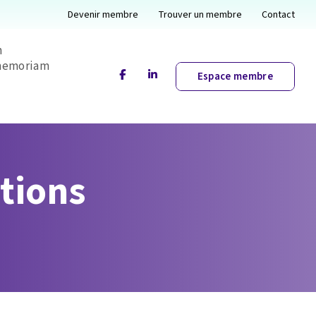
Devenir membre
Trouver un membre
Contact
n
emoriam
facebook
linkedin
Espace membre
ations